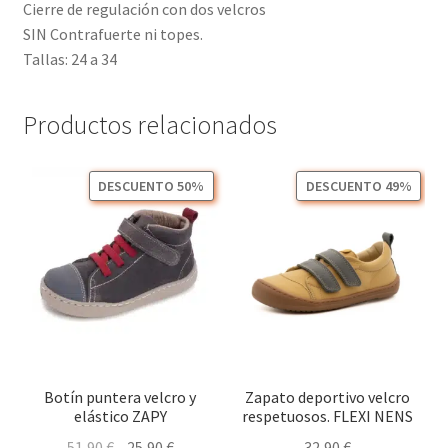
Cierre de regulación con dos velcros
SIN Contrafuerte ni topes.
Tallas: 24 a 34
Productos relacionados
DESCUENTO 50%
DESCUENTO 49%
Botín puntera velcro y
Zapato deportivo velcro
elástico ZAPY
respetuosos. FLEXI NENS
El
El
51,90
€
25,90
€
32,90
€