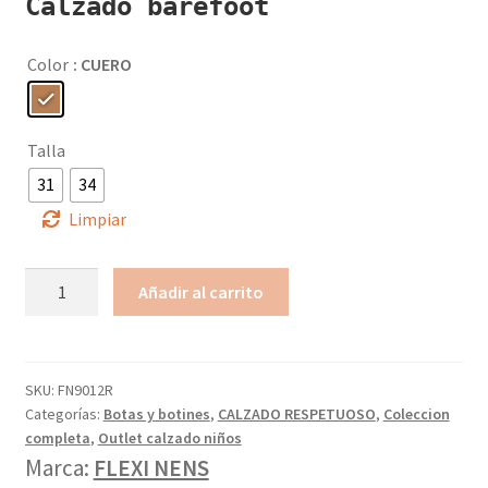
Calzado barefoot
Color
: CUERO
Talla
31
34
Limpiar
Botín
Añadir al carrito
respetuoso
velcros
FLEXINENS
cantidad
SKU:
FN9012R
Categorías:
Botas y botines
,
CALZADO RESPETUOSO
,
Coleccion
completa
,
Outlet calzado niños
Marca:
FLEXI NENS