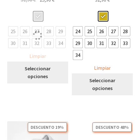
precio
precio
original
actual
era:
es:
51,90 €.
25,90 €.
25
26
27
28
29
24
25
26
27
28
30
31
32
33
34
29
30
31
32
33
34
Limpiar
Este
Limpiar
Seleccionar
producto
opciones
Est
Seleccionar
tiene
pro
opciones
múltiples
tie
variantes.
múl
Las
var
opciones
Las
se
opc
pueden
DESCUENTO 19%
DESCUENTO 48%
se
elegir
pu