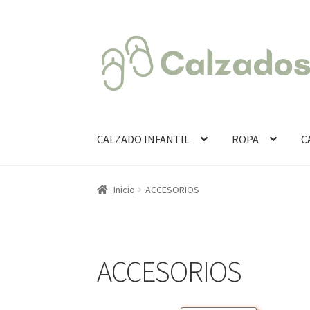
Ir
Ir
a
al
la
contenido
navegación
CALZADO INFANTIL
ROPA
C
Inicio
ACCESORIOS
ACCESORIOS