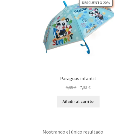
DESCUENTO 20%
Paraguas infantil
El
El
9,95
€
7,95
€
precio
precio
original
actual
Añadir al carrito
era:
es:
9,95 €.
7,95 €.
Mostrando el único resultado