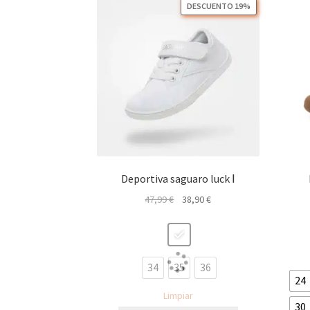
DESCUENTO 19%
Deportiva saguaro luck Ⅰ
El
El
47,99
€
38,90
€
precio
precio
original
actual
era:
es:
47,99 €.
38,90 €.
34
35
36
24
Limpiar
30