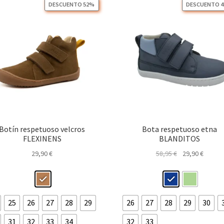
DESCUENTO 52%
DESCUENTO 
Botín respetuoso velcros
Bota respetuoso etna
FLEXINENS
BLANDITOS
El
El
29,90
€
58,95
€
29,90
€
precio
precio
original
actual
era:
es:
58,95 €.
29,90 €
25
26
27
28
29
26
27
28
29
30
31
32
33
34
32
33