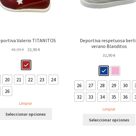
la
página
de
producto
portiva Valerio TITANITOS
Deportiva respetuosa berl
verano Blanditos
El
El
48,90
€
23,90
€
32,90
€
precio
precio
original
actual
era:
es:
48,90 €.
23,90 €.
20
21
22
23
24
26
27
28
29
30
26
32
33
34
35
36
Limpiar
Limpiar
Este
Seleccionar opciones
producto
Seleccionar opciones
tiene
múltiples