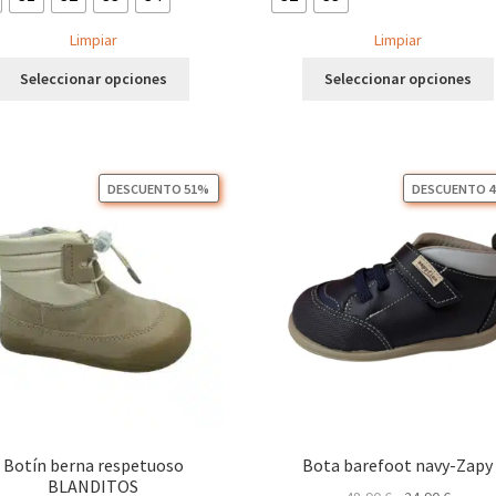
Limpiar
Limpiar
Este
Seleccionar opciones
Seleccionar opciones
producto
tiene
múltiples
variantes.
Las
DESCUENTO 51%
DESCUENTO 
opciones
se
pueden
elegir
en
la
página
de
producto
Botín berna respetuoso
Bota barefoot navy-Zapy
BLANDITOS