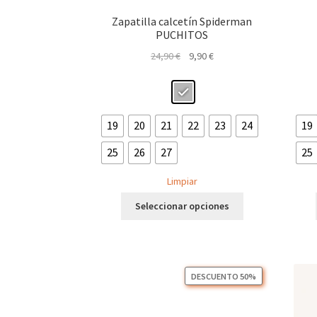
Zapatilla calcetín Spiderman
PUCHITOS
El
El
24,90
€
9,90
€
precio
precio
original
actual
era:
es:
24,90 €.
9,90 €.
19
20
21
22
23
24
19
25
26
27
25
Limpiar
Este
Seleccionar opciones
producto
tiene
múltiples
variantes.
Las
DESCUENTO 50%
opciones
se