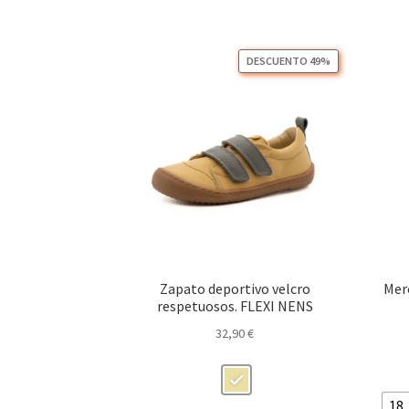
tiene
múltiples
variantes.
Las
DESCUENTO 49%
opciones
se
pueden
elegir
en
la
página
de
producto
Zapato deportivo velcro
Mer
respetuosos. FLEXI NENS
32,90
€
18