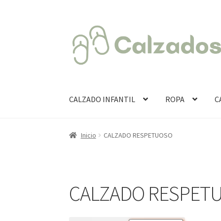
Ir
Ir
a
al
la
contenido
navegación
CALZADO INFANTIL
ROPA
C
Inicio
CALZADO RESPETUOSO
CALZADO RESPET