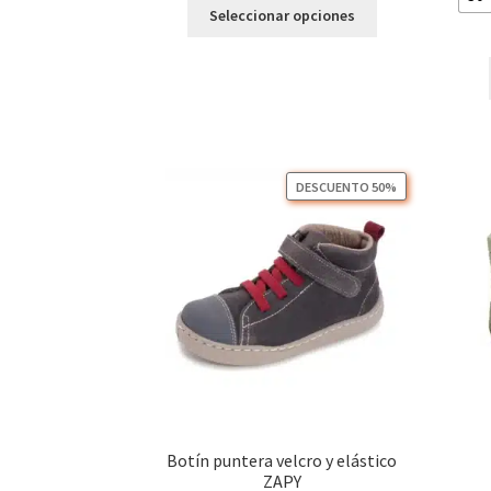
Este
Seleccionar opciones
producto
tiene
múltiples
variantes.
Las
opciones
se
DESCUENTO 50%
pueden
elegir
en
la
página
de
producto
Botín puntera velcro y elástico
ZAPY