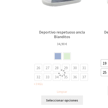
la
página
de
producto
Deportivo respetuoso ancla
De
Blanditos
34,90
€
19
26
27
28
29
30
31
25
32
33
34
35
36
37
+3 Más
Limpiar
Este
Seleccionar opciones
producto