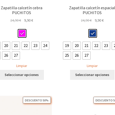
Zapatilla calcetín cebra
Zapatilla calcetín espacia
PUCHITOS
PUCHITOS
El
El
El
El
24,90
€
9,90
€
24,90
€
9,90
€
precio
precio
precio
precio
original
actual
original
actual
era:
es:
era:
es:
24,90 €.
9,90 €.
24,90 €.
9,90 €.
20
21
22
23
24
19
20
21
22
23
26
27
25
26
27
Limpiar
Limpiar
Este
Seleccionar opciones
Seleccionar opciones
producto
tiene
múltiples
variantes.
Las
DESCUENTO 50%
DESCUENTO 
opciones
se