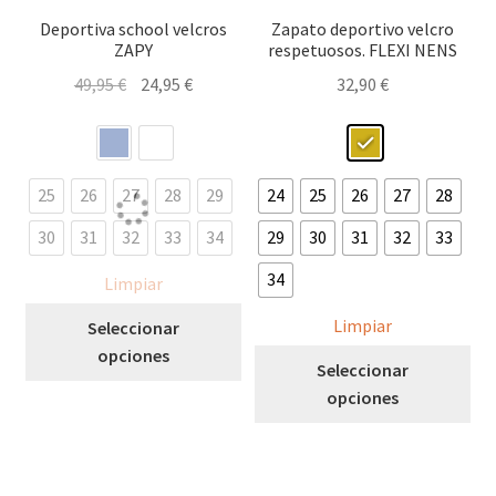
pro
Deportiva school velcros
Zapato deportivo velcro
ZAPY
respetuosos. FLEXI NENS
El
El
49,95
€
24,95
€
32,90
€
precio
precio
original
actual
era:
es:
49,95 €.
24,95 €.
25
26
27
28
29
24
25
26
27
28
30
31
32
33
34
29
30
31
32
33
34
Limpiar
Este
Limpiar
Seleccionar
producto
opciones
Est
Seleccionar
tiene
pro
opciones
múltiples
tie
variantes.
múl
Las
var
opciones
Las