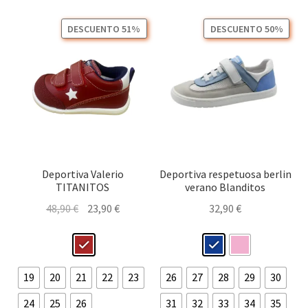
Las
elegir
opc
en
DESCUENTO 51%
DESCUENTO 50%
se
la
pu
página
ele
de
en
producto
la
pág
de
pro
Deportiva Valerio
Deportiva respetuosa berlin
TITANITOS
verano Blanditos
El
El
48,90
€
23,90
€
32,90
€
precio
precio
original
actual
era:
es:
48,90 €.
23,90 €.
19
20
21
22
23
26
27
28
29
30
24
25
26
31
32
33
34
35