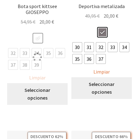
Bota sport kittsee
Deportiva metalizada
GIOSEPPO
El
El
49,95
€
20,00
€
El
El
54,95
€
20,00
€
precio
precio
precio
precio
original
actual
original
actual
era:
es:
era:
es:
49,95 €.
20,00 €.
30
31
32
33
34
54,95 €.
20,00 €.
32
33
34
35
36
35
36
37
37
38
39
Limpiar
Limpiar
Est
Seleccionar
Este
pro
Seleccionar
opciones
producto
tie
opciones
tiene
múl
múltiples
var
variantes.
Las
Las
opc
opciones
se
DESCUENTO 62%
DESCUENTO 66%