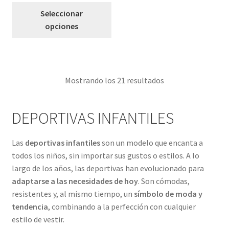
Este
Seleccionar
producto
opciones
tiene
múltiples
variantes.
Las
Mostrando los 21 resultados
opciones
se
pueden
DEPORTIVAS INFANTILES
elegir
en
Las
deportivas infantiles
son un modelo que encanta a
la
todos los niños, sin importar sus gustos o estilos. A lo
página
largo de los años, las deportivas han evolucionado para
de
adaptarse a las necesidades de hoy
. Son cómodas,
producto
resistentes y, al mismo tiempo, un
símbolo de moda y
tendencia
, combinando a la perfección con cualquier
estilo de vestir.