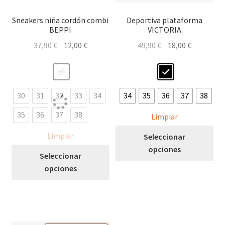
producto
Sneakers niña cordón combi
Deportiva plataforma
BEPPI
VICTORIA
El
El
El
El
37,90
€
12,00
€
49,90
€
18,00
€
precio
precio
precio
precio
original
actual
original
actual
era:
es:
era:
es:
37,90 €.
12,00 €.
49,90 €.
18,00 €.
30
31
32
33
34
34
35
36
37
38
35
36
37
38
Limpiar
Est
Limpiar
Seleccionar
pro
opciones
Este
Seleccionar
tie
producto
opciones
múl
tiene
var
múltiples
Las
variantes.
opc
Las
se