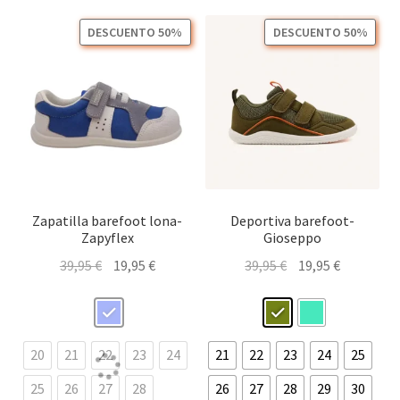
se
opc
pueden
DESCUENTO 50%
DESCUENTO 50%
se
elegir
pu
en
ele
la
en
página
la
de
pág
producto
de
pro
Zapatilla barefoot lona-
Deportiva barefoot-
Zapyflex
Gioseppo
El
El
El
El
39,95
€
19,95
€
39,95
€
19,95
€
precio
precio
precio
precio
original
actual
original
actual
era:
es:
era:
es:
39,95 €.
19,95 €.
39,95 €.
19,95 €.
20
21
22
23
24
21
22
23
24
25
25
26
27
28
26
27
28
29
30