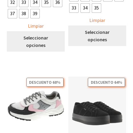
54,95 €.
18,00 €.
32
33
34
35
36
33
34
35
37
38
39
Limpiar
Limpiar
Est
Seleccionar
Este
pro
Seleccionar
opciones
producto
tie
opciones
tiene
múl
múltiples
var
variantes.
Las
Las
opc
opciones
se
DESCUENTO 68%
DESCUENTO 64%
se
pu
pueden
ele
elegir
en
en
la
la
pág
página
de
de
pro