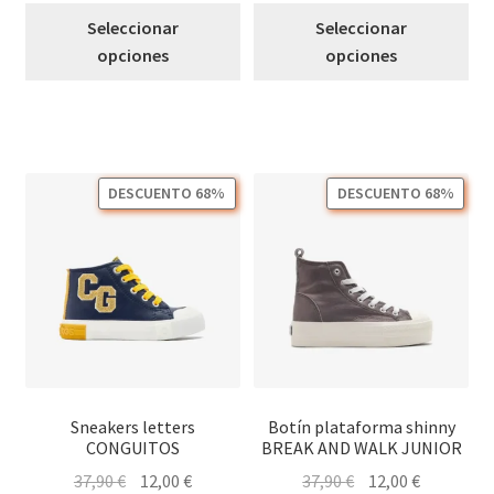
Este
Est
Seleccionar
Seleccionar
producto
pro
opciones
opciones
tiene
tie
múltiples
múl
variantes.
var
Las
Las
opciones
opc
DESCUENTO 68%
DESCUENTO 68%
se
se
pueden
pu
elegir
ele
en
en
la
la
página
pág
de
de
producto
pro
Sneakers letters
Botín plataforma shinny
CONGUITOS
BREAK AND WALK JUNIOR
El
El
El
El
37,90
€
12,00
€
37,90
€
12,00
€