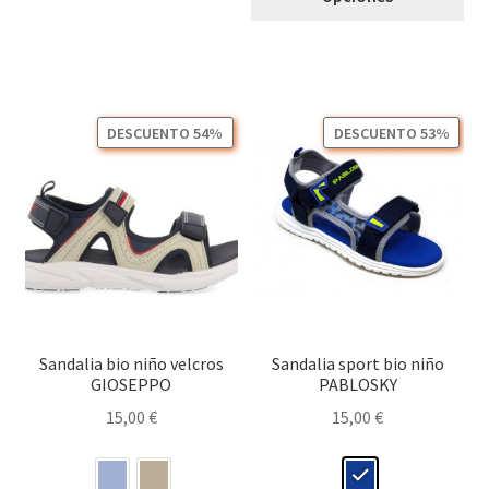
tie
variantes.
múl
Las
var
opciones
Las
se
opc
pueden
DESCUENTO 54%
DESCUENTO 53%
se
elegir
pu
en
ele
la
en
página
la
de
pág
producto
de
pro
Sandalia bio niño velcros
Sandalia sport bio niño
GIOSEPPO
PABLOSKY
15,00
€
15,00
€