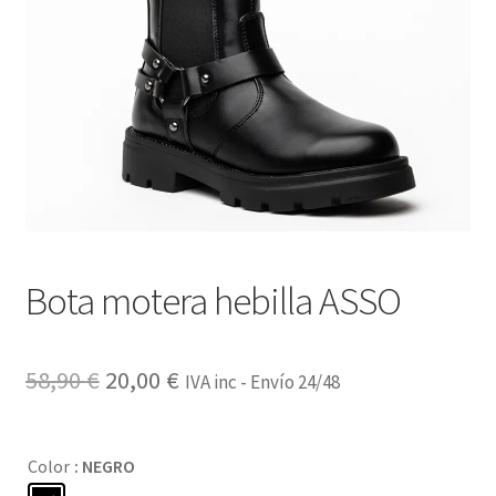
Bota motera hebilla ASSO
El
El
58,90
€
20,00
€
IVA inc - Envío 24/48
precio
precio
original
actual
Color
: NEGRO