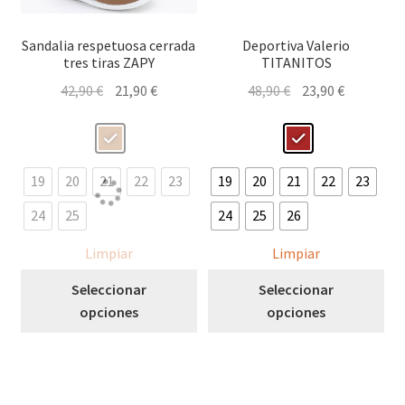
Sandalia respetuosa cerrada
Deportiva Valerio
tres tiras ZAPY
TITANITOS
El
El
El
El
42,90
€
21,90
€
48,90
€
23,90
€
precio
precio
precio
precio
original
actual
original
actual
era:
es:
era:
es:
42,90 €.
21,90 €.
48,90 €.
23,90 €.
19
20
21
22
23
19
20
21
22
23
24
25
24
25
26
Limpiar
Limpiar
Este
Est
Seleccionar
Seleccionar
producto
pro
opciones
opciones
tiene
tie
múltiples
múl
variantes.
var
Las
Las