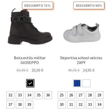
opciones
opc
DESCUENTO 71%
DESCUENTO 50%
se
se
pueden
pu
elegir
ele
en
en
la
la
página
pág
de
de
producto
pro
Bota estilo militar
Deportiva school velcros
GIOSEPPO
ZAPY
El
El
El
El
69,95
€
20,00
€
49,95
€
24,95
€
precio
precio
precio
precio
original
actual
original
actual
era:
es:
era:
es:
69,95 €.
20,00 €.
49,95 €.
24,95 €.
32
33
34
35
36
25
26
27
28
29
37
38
39
30
31
32
33
34