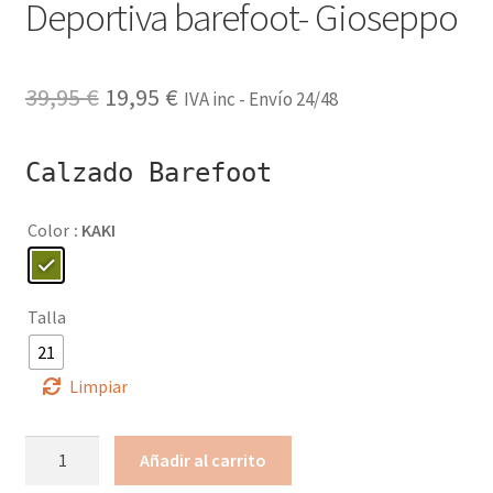
Deportiva barefoot- Gioseppo
El
El
39,95
€
19,95
€
IVA inc - Envío 24/48
precio
precio
Calzado Barefoot
original
actual
era:
es:
Color
: KAKI
39,95 €.
19,95 €.
Talla
21
Limpiar
Deportiva
Añadir al carrito
barefoot-