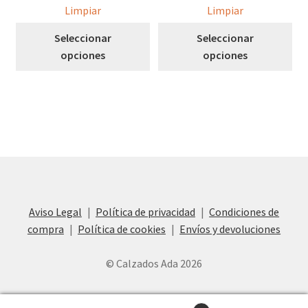
Limpiar
Limpiar
Este
Est
Seleccionar
Seleccionar
producto
pro
opciones
opciones
tiene
tie
múltiples
múl
variantes.
var
Las
Las
opciones
opc
se
se
pueden
pu
elegir
ele
en
en
Aviso Legal
Política de privacidad
Condiciones de
la
la
compra
Política de cookies
Envíos y devoluciones
página
pág
de
de
© Calzados Ada 2026
producto
pro