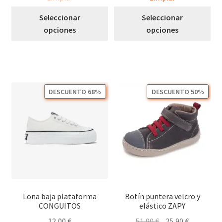
Este
Est
Seleccionar
Seleccionar
producto
pro
opciones
opciones
tiene
tie
múltiples
múl
variantes.
var
Las
Las
opciones
opc
DESCUENTO 68%
DESCUENTO 50%
se
se
pueden
pu
elegir
ele
en
en
la
la
página
pág
de
de
producto
pro
Lona baja plataforma
Botín puntera velcro y
CONGUITOS
elástico ZAPY
El
El
12,00
€
51,90
€
25,90
€