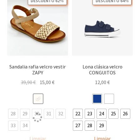
DESCUENTO 62%
DESCUENTO 64%
Sandalia rafia velcro vestir
Lona clásica velcro
ZAPY
CONGUITOS
El
El
39,90
€
15,00
€
12,00
€
precio
precio
original
actual
era:
es:
39,90 €.
15,00 €.
28
29
30
31
32
22
23
24
25
26
33
34
27
28
29
Limpiar
Limpiar