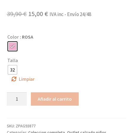
El
El
39,90
€
15,00
€
IVA inc - Envío 24/48
precio
precio
original
actual
Color
: ROSA
era:
es:
39,90 €.
15,00 €.
Talla
32
Limpiar
Sandalia
Añadir al carrito
rafia
velcro
niña
ZAPY
SKU:
ZPAG93877
Categorías:
Coleccion completa
,
Outlet calzado niños
,
cantidad