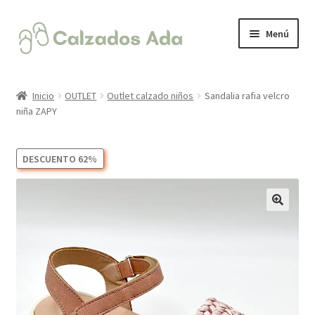
Ir
Ir
Menú
a
al
la
contenido
Expandi
CALZADO INFANTIL
navegación
el
Inicio
OUTLET
Outlet calzado niños
Sandalia rafia velcro
menú
Expandi
niña ZAPY
ROPA
hijo
el
menú
Expandi
CALZADO MUJER
DESCUENTO 62%
hijo
el
menú
Expandi
ACCESORIOS
hijo
el
menú
🔍
hijo