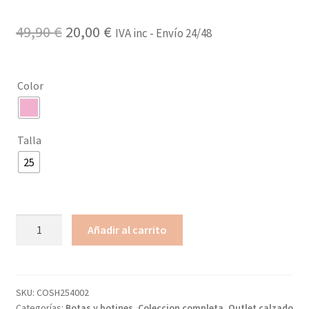
El
El
49,90
€
20,00
€
IVA inc - Envío 24/48
precio
precio
original
actual
Color
era:
es:
49,90 €.
20,00 €.
Talla
25
Botín
Añadir al carrito
cordones
corazones
CONGUITOS
cantidad
SKU:
COSH254002
Categorías:
Botas y botines
,
Coleccion completa
,
Outlet calzado