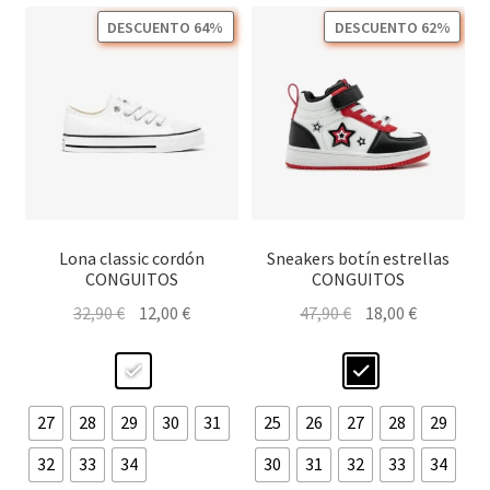
se
opc
pueden
DESCUENTO 64%
DESCUENTO 62%
se
elegir
pu
en
ele
la
en
página
la
de
pág
producto
de
pro
Lona classic cordón
Sneakers botín estrellas
CONGUITOS
CONGUITOS
El
El
El
El
32,90
€
12,00
€
47,90
€
18,00
€
precio
precio
precio
precio
original
actual
original
actual
era:
es:
era:
es:
32,90 €.
12,00 €.
47,90 €.
18,00 €.
27
28
29
30
31
25
26
27
28
29
32
33
34
30
31
32
33
34