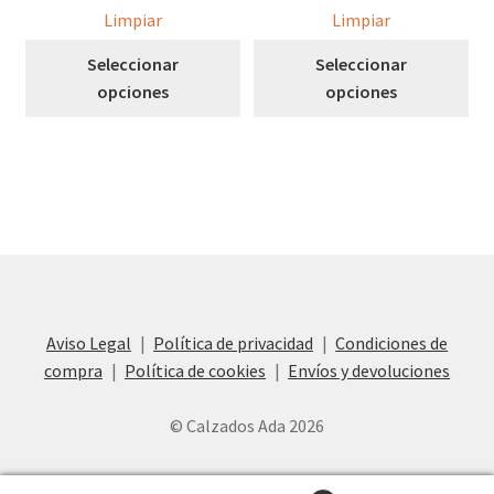
Limpiar
Limpiar
Este
Est
Seleccionar
Seleccionar
producto
pro
opciones
opciones
tiene
tie
múltiples
múl
variantes.
var
Las
Las
opciones
opc
se
se
pueden
pu
elegir
ele
en
en
Aviso Legal
Política de privacidad
Condiciones de
la
la
compra
Política de cookies
Envíos y devoluciones
página
pág
de
de
© Calzados Ada 2026
producto
pro