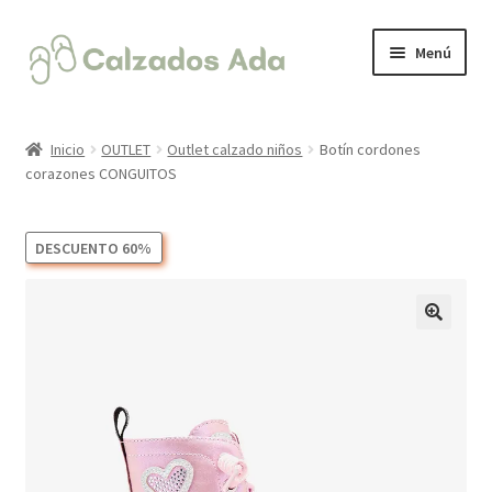
Ir
Ir
Menú
a
al
la
contenido
Expandi
CALZADO INFANTIL
navegación
el
Inicio
OUTLET
Outlet calzado niños
Botín cordones
menú
Expandi
corazones CONGUITOS
ROPA
hijo
el
menú
Expandi
CALZADO MUJER
DESCUENTO 60%
hijo
el
menú
Expandi
ACCESORIOS
hijo
el
menú
🔍
hijo