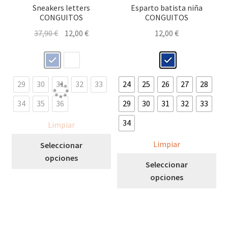
Sneakers letters
Esparto batista niña
CONGUITOS
CONGUITOS
El
El
37,90
€
12,00
€
12,00
€
precio
precio
original
actual
era:
es:
37,90 €.
12,00 €.
29
30
31
32
33
24
25
26
27
28
34
35
36
29
30
31
32
33
34
Limpiar
Este
Limpiar
Seleccionar
producto
opciones
Est
Seleccionar
tiene
pro
opciones
múltiples
tie
variantes.
múl
Las
var
opciones
Las