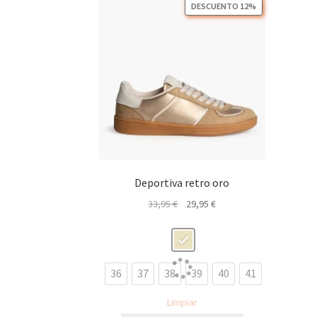
DESCUENTO 12%
Deportiva retro oro
El
El
33,95
€
29,95
€
precio
precio
original
actual
era:
es:
33,95 €.
29,95 €.
36
37
38
39
40
41
Limpiar